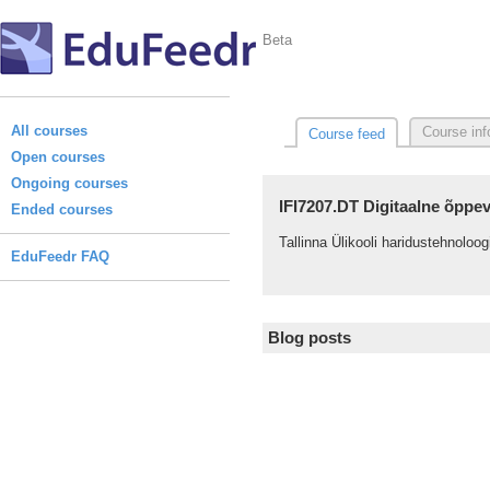
Beta
All courses
Course inf
Course feed
Open courses
Ongoing courses
IFI7207.DT Digitaalne õppe
Ended courses
Tallinna Ülikooli haridustehnoloo
EduFeedr FAQ
Blog posts