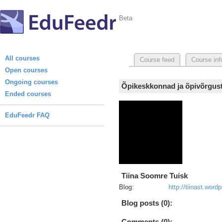
Beta
All courses
Course feed
Course inf
Open courses
Ongoing courses
Õpikeskkonnad ja õpivõrgust
Ended courses
EduFeedr FAQ
Tiina Soomre Tuisk
Blog:
http://tiinast.wor
Blog posts (0):
Comments (0):