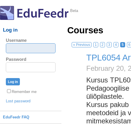
Beta
Courses
Log in
Username
« Previous
1
2
3
4
5
6
TPL6054 Arv
Password
February 20, 
Kursus TPL605
Pedagoogilise 
Remember me
üliõpilastele.
Lost password
Kursus pakub e
meetodeid ja 
EduFeedr FAQ
mitmekesistam