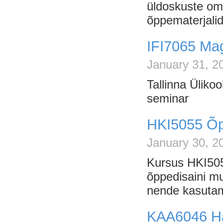
üldoskuste oma
õppematerjalid
IFI7065 Mag
January 31, 2
Tallinna Üliko
seminar
HKI5055 Õp
January 30, 2
Kursus HKI505
õppedisaini mu
nende kasutam
KAA6046 Ha