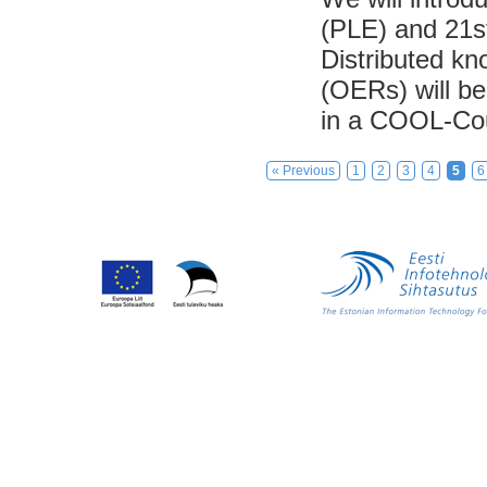
(PLE) and 21st
Distributed k
(OERs) will be
in a COOL-Cou
« Previous
1
2
3
4
5
6