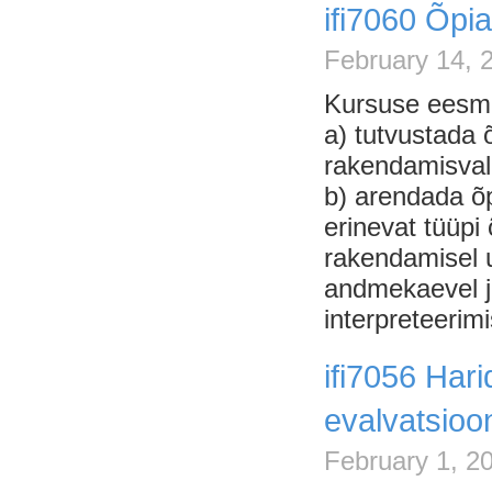
ifi7060 Õpi
February 14, 
Kursuse eesm
a) tutvustada 
rakendamisval
b) arendada õp
erinevat tüüpi
rakendamisel 
andmekaevel j
interpreteerimi
ifi7056 Hari
evalvatsioo
February 1, 2