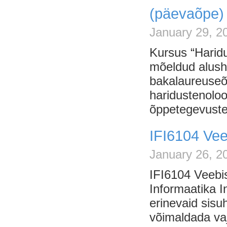
(päevaõpe)
January 29, 2
Kursus “Harid
mõeldud alush
bakalaureuseõp
haridustenolo
õppetegevuste 
IFI6104 Vee
January 26, 20
IFI6104 Veebis
Informaatika I
erinevaid sis
võimaldada vaj