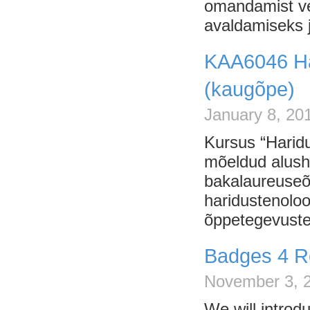
omandamist ve
avaldamiseks 
KAA6046 Ha
(kaugõpe)
January 8, 20
Kursus “Harid
mõeldud alush
bakalaureuseõp
haridustenolo
õppetegevuste 
Badges 4 R
November 3, 2
We will introd