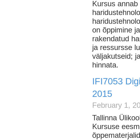
Kursus annab u
haridustehnolo
haridustehnol
on õppimine ja
rakendatud har
ja ressursse l
väljakutseid; 
hinnata.
IFI7053 Dig
2015
February 1, 2
Tallinna Üliko
Kursuse eesmä
õppematerjalid